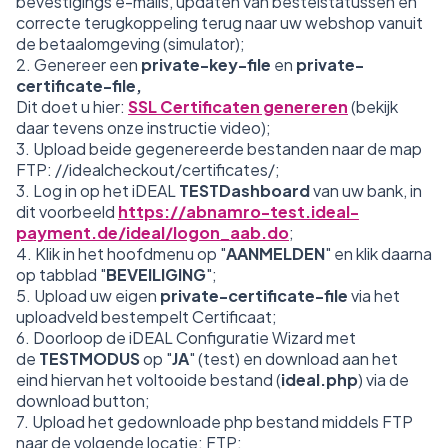
bevestigings e-mails, updaten van bestelstatussen en
correcte terugkoppeling terug naar uw webshop vanuit
de betaalomgeving (simulator);
2. Genereer een
private-key-file
en
private-
certificate-file,
Dit doet u hier:
SSL Certificaten genereren
(bekijk
daar tevens onze instructie video);
3. Upload beide gegenereerde bestanden naar de map
FTP: //idealcheckout/certificates/;
3. Log in op het iDEAL
TESTDashboard
van uw bank, in
dit voorbeeld
https://abnamro-test.ideal-
payment.de/ideal/logon_aab.do
;
4. Klik in het hoofdmenu op "
AANMELDEN
" en klik daarna
op tabblad "
BEVEILIGING
";
5. Upload uw eigen
private-certificate-file
via het
uploadveld bestempelt Certificaat;
6. Doorloop de iDEAL Configuratie Wizard met
de
TESTMODUS
op "
JA
" (test) en download aan het
eind hiervan het voltooide bestand (
ideal.php
) via de
download button;
7. Upload het gedownloade php bestand middels FTP
naar de volgende locatie: FTP: