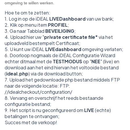
omgeving te willen werken.
Hoe te om te zetten:
1. Log in op de iDEAL
LIVEDashboard
van uw bank;
2. Klik op menu item
PROFIEL
;
3. Ga naar Tabblad
BEVEILIGING
;
4. Upload hier uw "
private certificate file"
via het
uploadveld bestempelt Certificaat;
5. U kunt uw iDEAL
LIVEdashboard
omgeving verlaten;
6. Doorloop nogmaals de iDEAL Configuratie Wizard
echter ditmaal met de
TESTMODUS
op "
NEE
" (live) en
download aan het eind hiervan het voltooide bestand
(
ideal.php
) via de download button;
7. Upload het gedownloade php bestand middels FTP
naar de volgende locatie: FTP:
//idealcheckout/configuration/
8. Vervang en overschrijf het reeds bestaande
configuratie bestand;
9. Het script is nu geconfigureerd om
LIVE
(echte)
betalingen te ontvangen;
Succes met de verkoop!