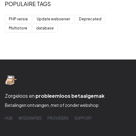
POPULAIRE TAGS
PHP versie
Update webserver
Deprecated
Multistore
database
Zorgeloos en
probleemloos betaalgemak
Betalingen ontvangen, met of zonder webshop
HUB
INTEGRATIES
PROVIDERS
SUPPORT