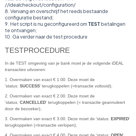
//idealcheckout/configuration/
8. Vervang en overschrijf het reeds bestaande
configuratie bestand;
9. Het script is nu geconfigureerd om
TEST
betalingen
te ontvangen;
10. Ga verder naar de test procedure
TESTPROCEDURE
In de TEST omgeving van je bank moet je de volgende iDEAL
transacties uitvoeren:
1. Overmaken van exact € 1.00. Deze moet de
'status:
SUCCESS
' terugkoppelen (=transactie voltooid);
2. Overmaken van exact € 2.00. Deze moet de
'status:
CANCELLED
' terugkoppelen (= transactie geannuleert
door de bezoeker);
3. Overmaken van exact € 3.00. Deze moet de 'status:
EXPIRED
'
terugkoppelen (=transactie verlopen);
4. Overmaken van exact € 4.00. Deze moet de 'status:
OPEN
'