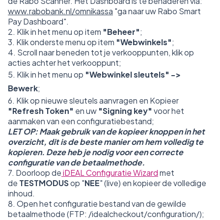
de Rabo Scanner. Het Dashboard is te benaderen via:
www.rabobank.nl/omnikassa
"ga naar uw Rabo Smart
Pay Dashboard".
2. Klik in het menu op item
"Beheer"
;
3. Klik onderste menu op item
"Webwinkels"
;
4. Scroll naar beneden tot je verkooppunten, klik op
acties achter het verkooppunt;
5. Klik in het menu op
"Webwinkel sleutels" ->
Bewerk
;
6. Klik op nieuwe sleutels aanvragen en Kopieer
"Refresh Token"
en uw
"Signing key"
voor het
aanmaken van een configuratiebestand;
LET OP:
Maak gebruik van de kopieer knoppen in het
overzicht, dit is de beste manier om hem volledig te
kopieren. Deze heb je nodig voor een correcte
configuratie van de betaalmethode.
7. Doorloop de
iDEAL Configuratie Wizard
met
de
TESTMODUS
op "
NEE
" (live) en kopieer de volledige
inhoud.
8. Open het configuratie bestand van de gewilde
betaalmethode (FTP: /idealcheckout/configuration/);