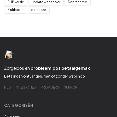
PHP versie
Update webserver
Deprecated
Multistore
database
Zorgeloos en
probleemloos betaalgemak
Betalingen ontvangen, met of zonder webshop
HUB
INTEGRATIES
PROVIDERS
SUPPORT
CATEGORIEËN
Algemeen